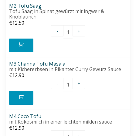
M2 Tofu Saag
Tofu Saag in Spinat gewürzt mit ingwer &
Knoblaunch
€
12,50
-
+
M2 Tofu Saag Menge
M3 Channa Tofu Masala
mit Kichererbsen in Pikanter Curry Gewürz Sauce
€
12,90
-
+
M3 Channa Tofu Masala M
M4 Coco Tofu
mit Kokosmilch in einer leichten milden sauce
€
12,90
-
+