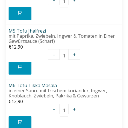
M4 Coco Tofu Menge
M5 Tofu Jhalfrezi
mit Paprika, Zwiebeln, Ingwer & Tomaten in Einer
Gewürzsauce (Scharf)
€
12,90
-
+
M5 Tofu Jhalfrezi Menge
M6 Tofu Tikka Masala
in einer Sauce mit frischem koriander, Ingwer,
Knoblauch, Zwiebeln, Pakrika & Gewürzen
€
12,90
-
+
M6 Tofu Tikka Masala Men