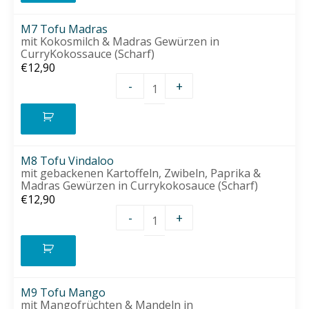
M7 Tofu Madras
mit Kokosmilch & Madras Gewürzen in
CurryKokossauce (Scharf)
€
12,90
-
+
M7 Tofu Madras Menge
M8 Tofu Vindaloo
mit gebackenen Kartoffeln, Zwibeln, Paprika &
Madras Gewürzen in Currykokosauce (Scharf)
€
12,90
-
+
M8 Tofu Vindaloo Menge
M9 Tofu Mango
mit Mangofrüchten & Mandeln in