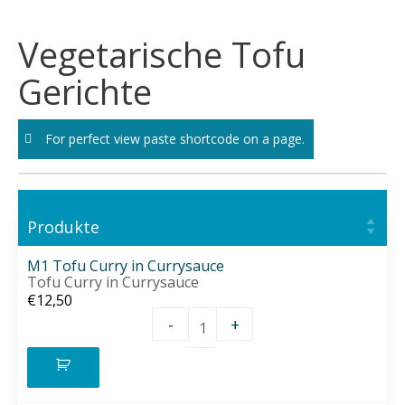
Skip
to
Vegetarische Tofu
content
Gerichte
For perfect view paste shortcode on a page.
Produkte
M1 Tofu Curry in Currysauce
Tofu Curry in Currysauce
€
12,50
-
+
M1 Tofu Curry in Currysau