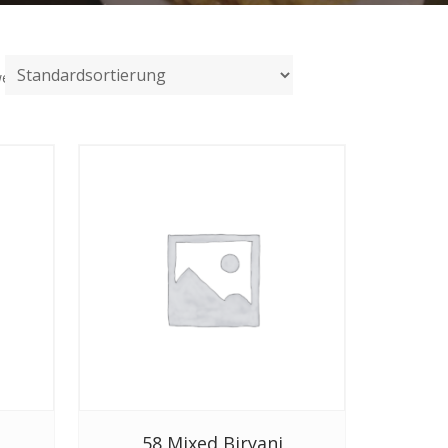
werden angezeigt
58 Mixed Biryani