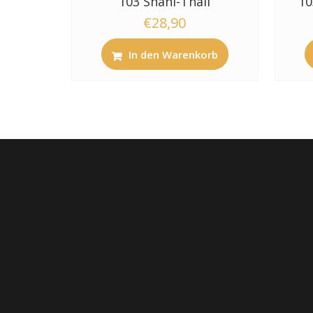
103 Shahi-Thali
10
€
28,90
In den Warenkorb