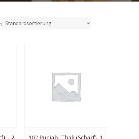
werden angezeigt
f) – 2
102 Punjabi Thali (Scharf) -1