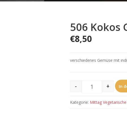
506 Kokos
€
8,50
verschiedenes Gemüse mit ind
-
+
In 
506 Kokos Gemü
Kategorie:
Mittag Vegetarische