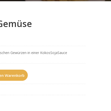
 Gemüse
ischen Gewürzen in einer KokosSojaSauce
den Warenkorb
se Menge