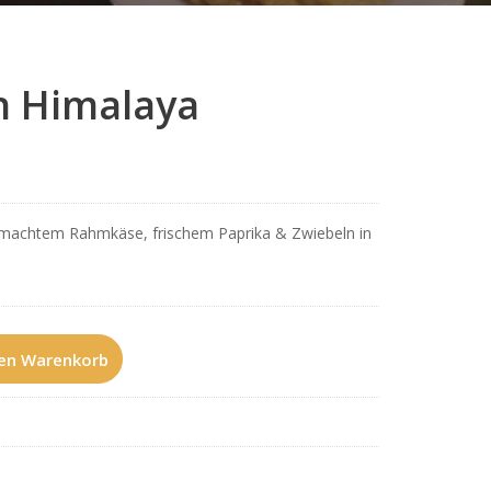
n Himalaya
emachtem Rahmkäse, frischem Paprika & Zwiebeln in
den Warenkorb
alaya Menge