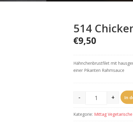
514 Chicke
€
9,50
Hähnchenbrustfilet mit hausg
einer Pikanten Rahmsauce
-
+
In 
514 Chicken Him
Kategorie:
Mittag Vegetarische