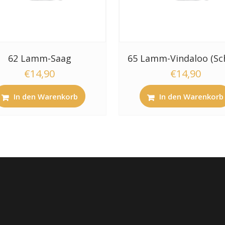
62 Lamm-Saag
65 Lamm-Vindaloo (Sch
€
14,90
€
14,90
In den Warenkorb
In den Warenkorb