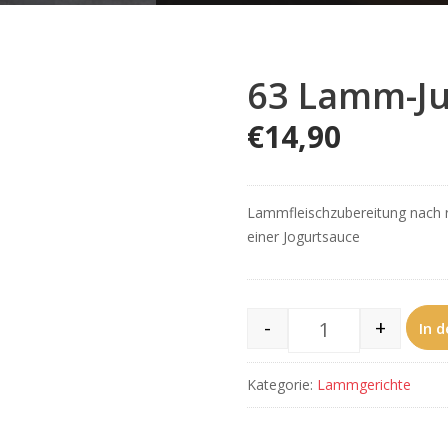
63 Lamm-Ju
€
14,90
Lammfleischzubereitung nach r
einer Jogurtsauce
-
+
In 
63 Lamm-Juckhn
Kategorie:
Lammgerichte