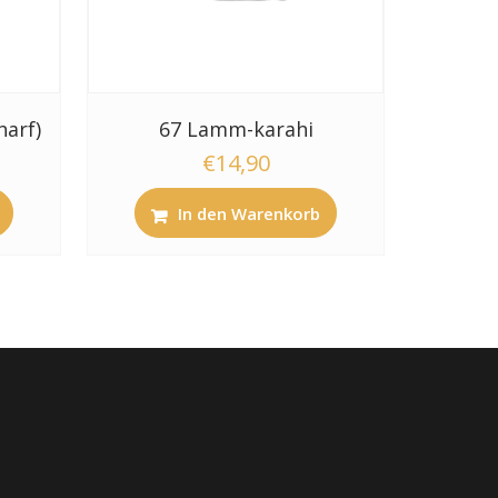
arf)
67 Lamm-karahi
€
14,90
In den Warenkorb