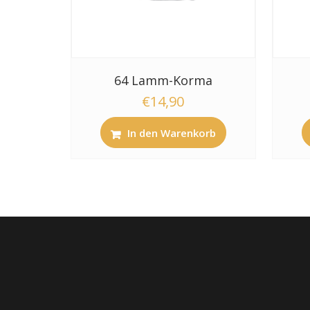
64 Lamm-Korma
€
14,90
In den Warenkorb